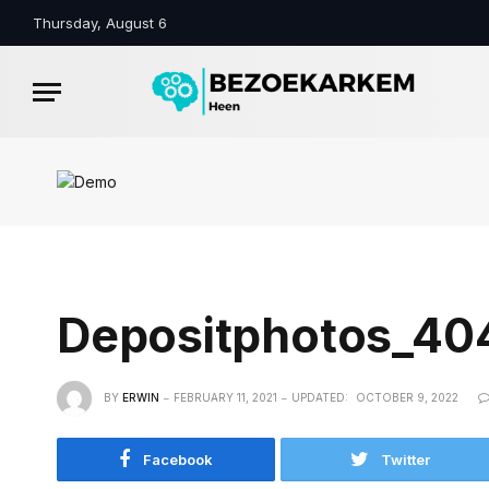
Thursday, August 6
Depositphotos_40
BY
ERWIN
FEBRUARY 11, 2021
UPDATED:
OCTOBER 9, 2022
Facebook
Twitter