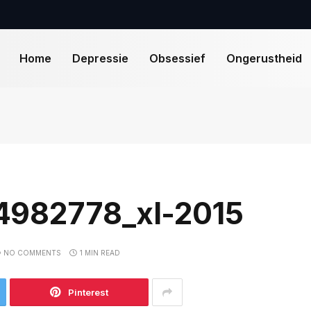
Home
Depressie
Obsessief
Ongerustheid
4982778_xl-2015
NO COMMENTS
1 MIN READ
Pinterest