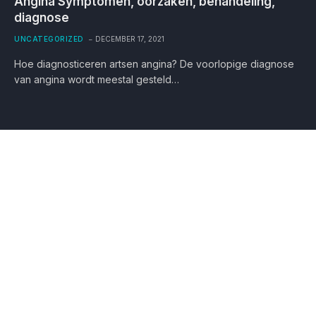
Angina Symptomen, oorzaken, behandeling,
diagnose
UNCATEGORIZED
DECEMBER 17, 2021
Hoe diagnosticeren artsen angina? De voorlopige diagnose
van angina wordt meestal gesteld…