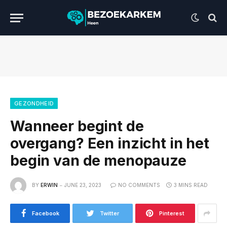
GEZONDHEID
Wanneer begint de
overgang? Een inzicht in het
begin van de menopauze
BY
ERWIN
JUNE 23, 2023
NO COMMENTS
3 MINS READ
Facebook
Twitter
Pinterest