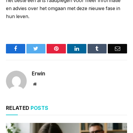
het beste een arts raadplegen voor meer informatie
en advies over het omgaan met deze nieuwe fase in
hun leven.
Facebook
Twitter
Pinterest
LinkedIn
Tumblr
Email
Erwin
Website
RELATED
POSTS