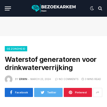
GEZONDHEID
Waterstof generatoren voor
drinkwaterverrijking
BY
ERWIN
MARCH 23, 2024
NO COMMENTS
3 MINS READ
Facebook
Twitter
Pinterest