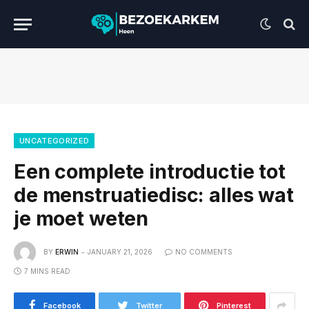
UNCATEGORIZED
Een complete introductie tot
de menstruatiedisc: alles wat
je moet weten
BY
ERWIN
JANUARY 21, 2026
NO COMMENTS
7 MINS READ
Facebook
Twitter
Pinterest