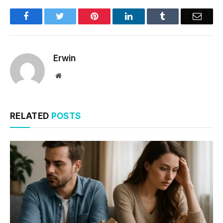
Facebook
Twitter
Pinterest
LinkedIn
Tumblr
Email
Erwin
Website
RELATED
POSTS