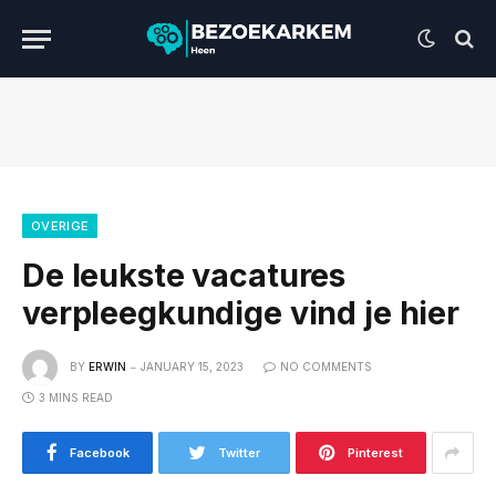
OVERIGE
De leukste vacatures
verpleegkundige vind je hier
BY
ERWIN
JANUARY 15, 2023
NO COMMENTS
3 MINS READ
Facebook
Twitter
Pinterest