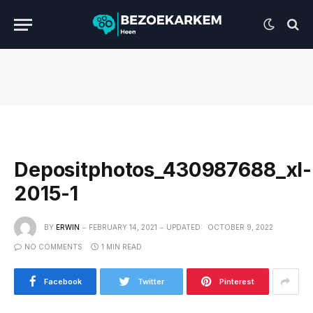
Depositphotos_430987688_xl-
2015-1
BY
ERWIN
FEBRUARY 14, 2021
UPDATED:
OCTOBER 9, 2022
NO COMMENTS
1 MIN READ
Facebook
Twitter
Pinterest