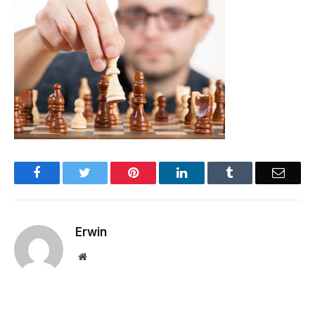
Facebook
Twitter
Pinterest
LinkedIn
Tumblr
Email
Erwin
Website