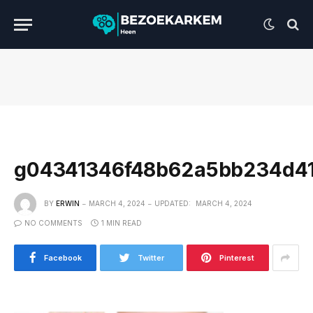
g04341346f48b62a5bb234d4
BY
ERWIN
MARCH 4, 2024
UPDATED:
MARCH 4, 2024
NO COMMENTS
1 MIN READ
Facebook
Twitter
Pinterest