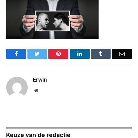
Facebook
Twitter
Pinterest
LinkedIn
Tumblr
Email
Erwin
Website
Keuze van de redactie