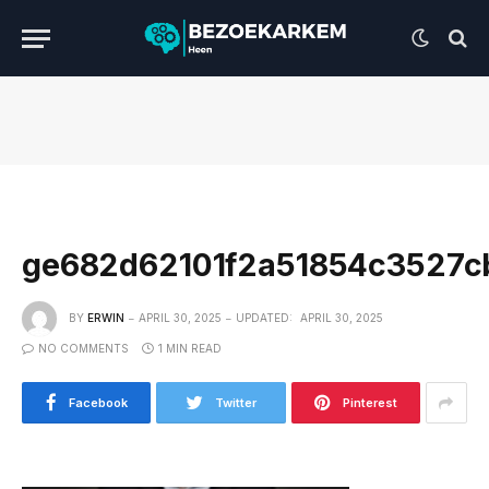
ge682d62101f2a51854c3527c
BY
ERWIN
APRIL 30, 2025
UPDATED:
APRIL 30, 2025
NO COMMENTS
1 MIN READ
Facebook
Twitter
Pinterest