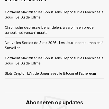
Comment Maximiser les Bonus sans Dépôt sur les Machines à
Sous : Le Guide Ultime
Chronische depressie behandelen, waarom een brede
aanpak het verschil maakt
Nouvelles Sorties de Slots 2026 : Les Jeux Incontournables à
Surveiller
Comment Maximiser les Bonus sans Dépôt sur les Machines à
Sous : Le Guide Ultime
Slots Crypto : L’Art de Jouer avec le Bitcoin et l’Ethereum
Abonneren op updates