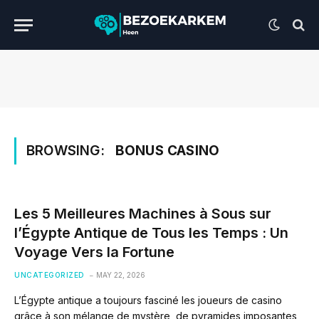
BROWSING:
BONUS CASINO
Les 5 Meilleures Machines à Sous sur
l’Égypte Antique de Tous les Temps : Un
Voyage Vers la Fortune
UNCATEGORIZED
MAY 22, 2026
L’Égypte antique a toujours fasciné les joueurs de casino
grâce à son mélange de mystère, de pyramides imposantes