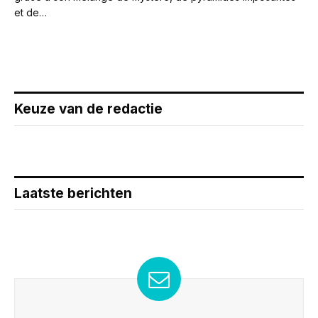
et de…
Keuze van de redactie
Laatste berichten