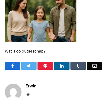
Wat is co ouderschap?
Facebook
Twitter
Pinterest
LinkedIn
Tumblr
Email
Erwin
Website