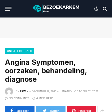
UNCATEGORIZED
Angina Symptomen,
oorzaken, behandeling,
diagnose
BY
ERWIN
DECEMBER 17, 2021
UPDATED:
OCTOBER 12, 2022
NO COMMENTS
4 MINS READ
Facebook
Twitter
Pinterest