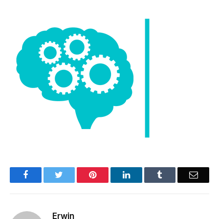
Facebook
Twitter
Pinterest
LinkedIn
Tumblr
Email
Erwin