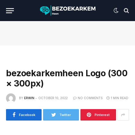
bezoekarkemheen Logo (300
× 300px)
BY
ERWIN
OCTOBER 10, 2022
NO COMMENTS
1 MIN READ
Facebook
Twitter
Pinterest