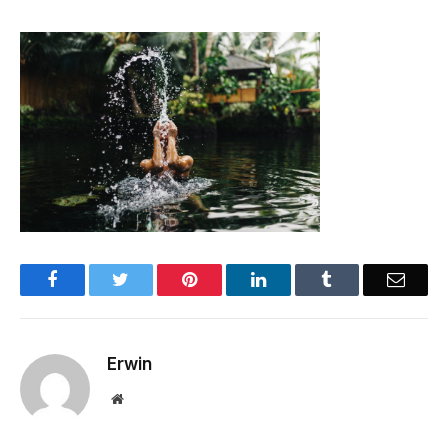
Facebook
Twitter
Pinterest
LinkedIn
Tumblr
Email
Erwin
Website