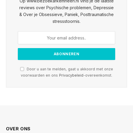
Op www.bezoekarkemheen.nl vind je de laatste
reviews over Psychische problemen, Depressie
& Over je Obsessieve, Paniek, Posttraumatische
stressstoornis.
Door u aan te melden, gaat u akkoord met onze
voorwaarden en ons
Privacybeleid
-overeenkomst.
OVER ONS