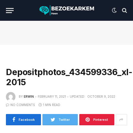
Depositphotos_434599336_xl-
2015
BY
ERWIN
FEBRUARY 11, 2021
UPDATED:
OCTOBER 9, 2022
NO COMMENTS
1 MIN READ
Facebook
Twitter
Pinterest