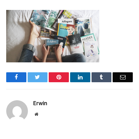
Facebook
Twitter
Pinterest
LinkedIn
Tumblr
Email
Erwin
Website