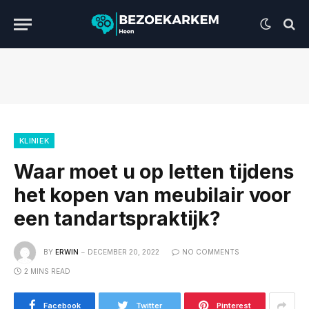
KLINIEK
Waar moet u op letten tijdens
het kopen van meubilair voor
een tandartspraktijk?
BY
ERWIN
DECEMBER 20, 2022
NO COMMENTS
2 MINS READ
Facebook
Twitter
Pinterest