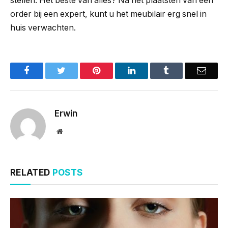
stellen. Het beste van alles? Na het plaatsten van een
order bij een expert, kunt u het meubilair erg snel in
huis verwachten.
Facebook
Twitter
Pinterest
LinkedIn
Tumblr
Email
Erwin
Website
RELATED
POSTS