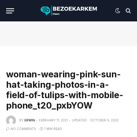
woman-wearing-pink-sun-
hat-taking-photos-in-a-
field-of-tulips-with-mobile-
phone_t20_pxbYOW
BY
ERWIN
FEBRUARY 11, 2021
UPDATED:
OCTOBER 9, 2022
NO COMMENTS
1 MIN READ